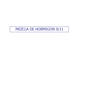
MEZCLA DE HORMIGON 0/11
Servicio grua
AVISO
POLITICA DE
LEGAL
COOKIES
Carretera Figueres a El Far d'Empordà, km
1. Girona. Teléfono
+34 972-67-87-04
,
aridscanada@gmail.com
/aridscanada.oficina@gmail.com